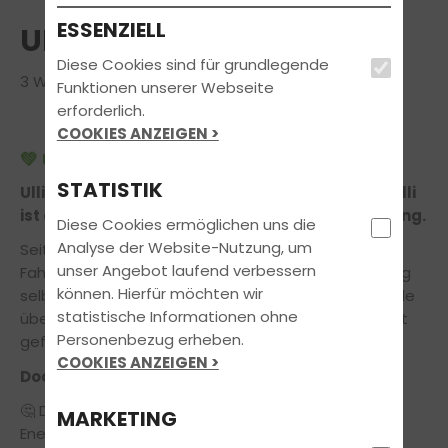
ESSENZIELL
ULLI - DEINE FAHRSCHULE
Diese Cookies sind für grundlegende
3 Worte eine Leidenschaft!
Funktionen unserer Webseite
erforderlich.
COOKIES ANZEIGEN >
💚 Ulli
STATISTIK
Ulli ist nicht nur der Name dieser Fahrschule – Ulli
ist ein Gefühl, eine Haltung und eine Überzeugung.
Diese Cookies ermöglichen uns die
Analyse der Website-Nutzung, um
Seit über 40 Jahren sitzt
Ulli
, der Gründer der
unser Angebot laufend verbessern
Fahrschule, mit voller Leidenschaft und Überzeugung
können. Hierfür möchten wir
selbst im Auto. 2018 hat sein Sohn
Felix
die Fahrschule
statistische Informationen ohne
übernommen und sie mit neuen Ideen in die Zukunft
Personenbezug erheben.
geführt.
COOKIES ANZEIGEN >
Doch das Wichtigste ist geblieben:
🤔 Die Ulli-Philosophie – sich jeden Tag mit voller
MARKETING
Energie für die bestmögliche Ausbildung unserer