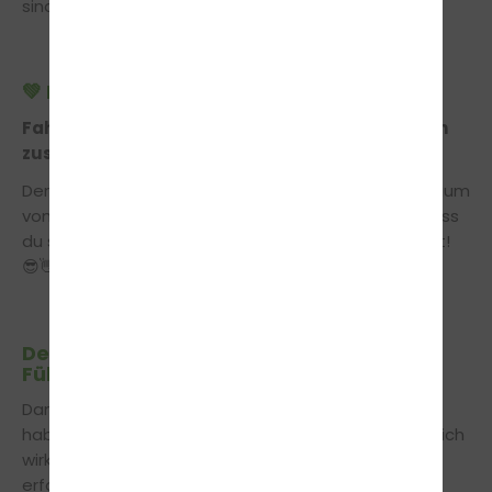
sind wir es auch.
💚 Fahrschule
Fahrschule & Führerschein – das gehört einfach
zusammen.
Denn ohne die richtige Ausbildung wird aus dem Traum
vom Führerschein schnell Frust. Wir sorgen dafür, dass
du sicher, strukturiert und mit Spaß ans Ziel kommst!
😎👋
Dein Ziel. Unser Konzept. Dein
Führerschein.
Damit du dein großes Ziel bestmöglich erreichst,
haben wir ein Ausbildungskonzept entwickelt, das dich
wirklich weiterbringt – durchdacht, persönlich und
erfolgreich.