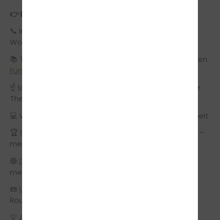
👉 Diese Vorteile erwarten dich bei uns:
📞 Immer erreichbar: Bürozeiten an 5 Tagen pro
Woche – wir sind für dich da!
📚 Theorie-Intensivkurse: Lernen nach dem bewährten
Fun Learn
Prinzip
☝️
Meet & Learn
: Persönliche Unterstützung für deine
Theorieprüfung
💻 VR-Simulator: Virtuelles Training für echte Sicherheit
🏆
Fahrschule mit Auszeichnung
: Mehrfach prämiert –
mehrfach bewährt
🟢
Der grüne Faden
: Dein persönliches Workbook für
mehr Durchblick in der Praxis
📼
U-Drive App
: Über 150 exklusive Videos – Technik,
Routen & Aufgaben einfach erklärt
💡
Alltagstraining
: Tanken, Parkhaus, Navi & mehr –