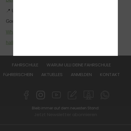
📍 Ulli - deine Fahrschule
Goethestr. 9-11, 27356 Rotenburg (Wümme)
WhatsApp
& Telefon +49 4261 8 31 31
hallo@ulli-deinefahrschule.de
FAHRSCHULE
WARUM ULLI DEINE FAHRSCHULE
FüHRERSCHEIN
AKTUELLES
ANMELDEN
KONTAKT
Bleib immer auf dem neuesten Stand:
Jetzt Newsletter abonnieren