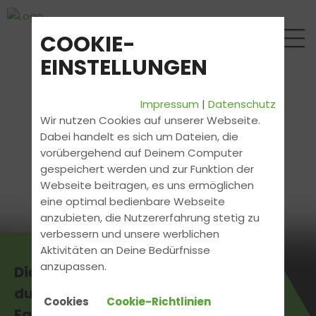
COOKIE-
EINSTELLUNGEN
Impressum
|
Datenschutz
Wir nutzen Cookies auf unserer Webseite.
Dabei handelt es sich um Dateien, die
vorübergehend auf Deinem Computer
gespeichert werden und zur Funktion der
Webseite beitragen, es uns ermöglichen
eine optimal bedienbare Webseite
anzubieten, die Nutzererfahrung stetig zu
verbessern und unsere werblichen
Aktivitäten an Deine Bedürfnisse
anzupassen.
Die aktuellsten News erhältst
du direkt bei uns in der
Cookies
Cookie-Richtlinien
Fahrschule.