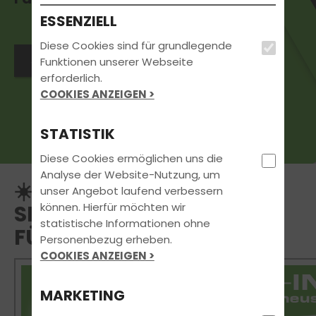
ESSENZIELL
Diese Cookies sind für grundlegende
Jetzt Kontakt aufnehmen
Funktionen unserer Webseite
erforderlich.
COOKIES ANZEIGEN >
STATISTIK
Diese Cookies ermöglichen uns die
Analyse der Website-Nutzung, um
☀️ SOMMER, SONNE, MIT
unser Angebot laufend verbessern
können. Hierfür möchten wir
SICHERHEIT ZUM
statistische Informationen ohne
FÜHRERSCHEIN!🚗
Personenbezug erheben.
COOKIES ANZEIGEN >
MARKETING