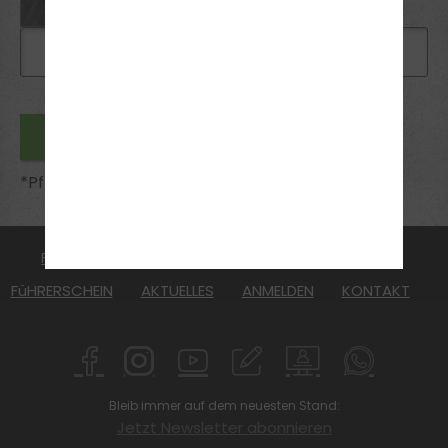
*Pflichtfelder
FAHRSCHULE
WARUM ULLI DEINE FAHRSCHULE
FüHRERSCHEIN
AKTUELLES
ANMELDEN
KONTAKT
Bleib immer auf dem neuesten Stand:
Jetzt Newsletter abonnieren