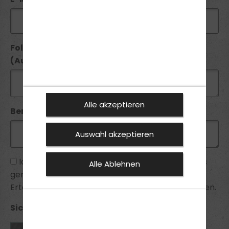
Folgende Führerscheine besitze ich seit
(Ausstellungsdatum):
Alle akzeptieren
Bemerkung:
Auswahl akzeptieren
Ich habe die
Datenschutzhinweise
zur Kenntnis
Alle Ablehnen
genommen und bin mit ihnen einverstanden.
Erteilte Einwilligungen kann ich jederzeit widerrufen.
Sicherheitsabfrage *: