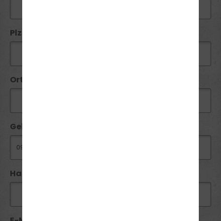
Plz*:
Ort*:
Geburtsdatum:
Handy / Telefon:*
E-Mail*: