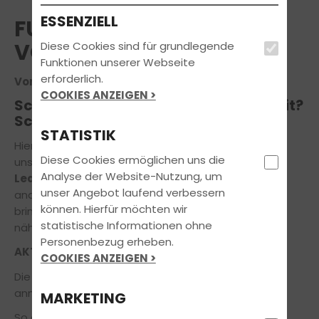
ESSENZIELL
FUN LEARN AUGUST
VORMITTAGS
Diese Cookies sind für grundlegende
Funktionen unserer Webseite
erforderlich.
Voraussichtlicher Termin am 03.08.2026
COOKIES ANZEIGEN >
Schulstress? Klausurphase? Keine Zeit?
Schichtarbeit?-
Kein Problem!
STATISTIK
Hier "erlebst" du den theoretischen Unterricht mit
Diese Cookies ermöglichen uns die
unserem einzigartigen Schulungs Konzept
"Fun
Analyse der Website-Nutzung, um
Learn"
. Wir bieten dir einen Unterricht der ganz
unser Angebot laufend verbessern
anderen Art. Locker, entspannt und mit viel Freude
können. Hierfür möchten wir
bringen wir dir den Führerschein ein großes Stück
statistische Informationen ohne
näher!
Personenbezug erheben.
AKTIVITÄT statt LANGEWEILE
COOKIES ANZEIGEN >
Die Teilnehmerzahl ist begrenzt! Also jetzt schon
anmelden und Platz sichern.
MARKETING
So einfach...so schnell...so gut